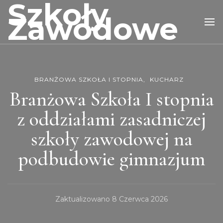
Szkoły
Zawodowe
BRANŻOWA SZKOŁA I STOPNIA
KUCHARZ
Branżowa Szkoła I stopnia
z oddziałami zasadniczej
szkoły zawodowej na
podbudowie gimnazjum
Zaktualizowano
8 Czerwca 2026