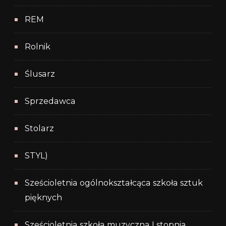
REM
Rolnik
Ślusarz
Sprzedawca
Stolarz
STYL)
Sześcioletnia ogólnokształcąca szkoła sztuk
pięknych
Sześcioletnia szkoła muzyczna I stopnia