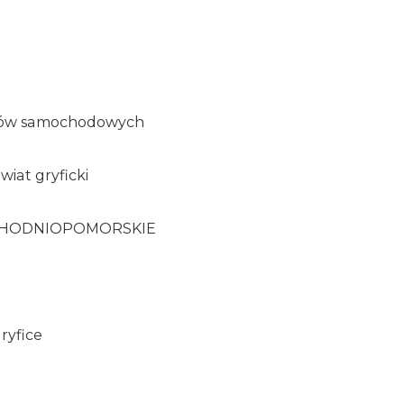
a
dów samochodowych
wiat gryficki
ACHODNIOPOMORSKIE
ryfice