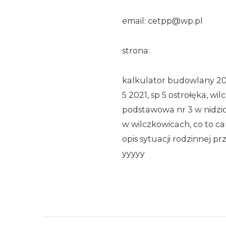
email: cetpp@wp.pl
strona:
kalkulator budowlany 202
5 2021, sp 5 ostrołęka, wi
podstawowa nr 3 w nidzic
w wilczkowicach, co to ca
opis sytuacji rodzinnej pr
yyyyy