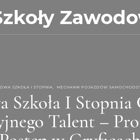
Szkoły Zawod
OWA SZKOŁA I STOPNIA
MECHANIK POJAZDÓW SAMOCHOD
a Szkoła I Stopnia
jnego Talent – Pr
Postęp w Gryficac