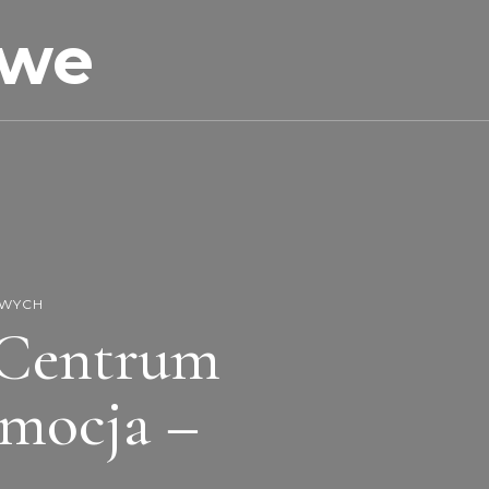
owe
OWYCH
 Centrum
omocja –
h