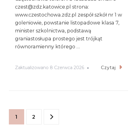
czest@zdz.katowice.pl strona:
www.czestochowa.zdz.pl zespół szkół nr 1 w
goleniowie, powstanie listopadowe klasa 7,
minister szkolnictwa, podstawą
graniastosłupa prostego jest trójkąt
równoramienny którego …
Zaktualizowano
8 Czerwca 2026
Czytaj
Stronicowanie
Strona
Strona
1
2
wpisów