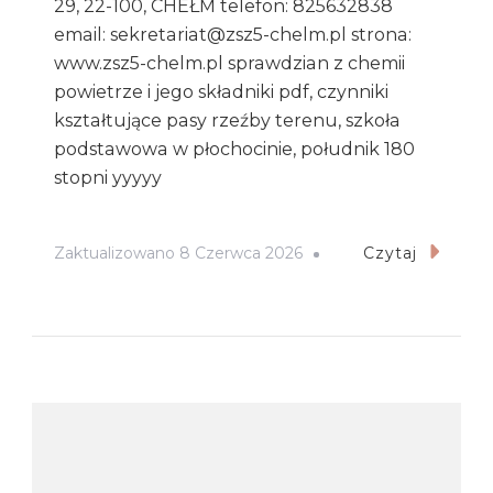
29, 22-100, CHEŁM telefon: 825632838
email: sekretariat@zsz5-chelm.pl strona:
www.zsz5-chelm.pl sprawdzian z chemii
powietrze i jego składniki pdf, czynniki
kształtujące pasy rzeźby terenu, szkoła
podstawowa w płochocinie, południk 180
stopni yyyyy
Zaktualizowano
8 Czerwca 2026
Czytaj