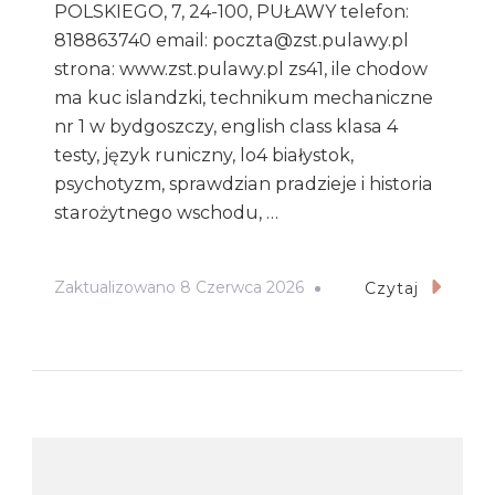
POLSKIEGO, 7, 24-100, PUŁAWY telefon:
818863740 email: poczta@zst.pulawy.pl
strona: www.zst.pulawy.pl zs41, ile chodow
ma kuc islandzki, technikum mechaniczne
nr 1 w bydgoszczy, english class klasa 4
testy, język runiczny, lo4 białystok,
psychotyzm, sprawdzian pradzieje i historia
starożytnego wschodu, …
Zaktualizowano
8 Czerwca 2026
Czytaj