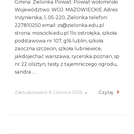
Gmina: Zielonka Powiat: Powiat wołomiński
Województwo: WOJ. MAZOWIECKIE Adres:
Inżynierska, 1, 05-220, Zielonka telefon:
227810250 email: zs@zielonka.edu.pl
strona: moscicki.edu.pl 1lo ostrołęka, szkoła
podstawowa nr 107, g16 lublin, szkoła
zaoczna szczecin, szkoła lubniewice,
jakdojechać warszawa, rycerska poznan, sp
nr 22 olsztyn, testy z tajemniczego ogrodu,
sandra …
Zaktualizowano
8 Czerwca 2026
Czytaj