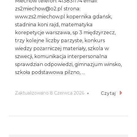
Miechów telefon: 413831174 email:
zs2miechow@o2.pl strona:
www.zs2.miechow.pl kopernika gdańsk,
stadnina koni rajd, matematyka
korepetycje warszawa, sp 3 międzyrzecz,
trzy kolejne liczby parzyste, konkurs
wiedzy pożarniczej materiały, szkola w
szwecji, komunikacja interpersonalna
sprawdzian odpowiedzi, gimnazjum winsko,
szkoła podstawowa pilzno, …
Zaktualizowano
8 Czerwca 2026
Czytaj