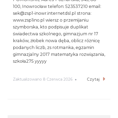
100, Inowrocław telefon: 523537210 email:
sek@zsp1-inowr.internetdsl.pl strona:
www.zsp1ino.pl wiersz o przemijaniu
szymborska, kto podpisuje duplikat
świadectwa szkolnego, gimnazjum nr 17
kraków, żłobek nowa dęba, oblicz różnicę
podanych liczb, zs rotmanka, egzamin
gimnazjalny 2017 matematyka rozwiązania,
szkoła275 yyyyy
Zaktualizowano
8 Czerwca 2026
Czytaj