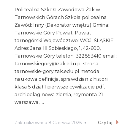
Policealna Szkoła Zawodowa Żak w
Tarnowskich Górach Szkoła policealna
Zawód: Inny (Dekorator wnętrz) Gmina:
Tarnowskie Góry Powiat: Powiat
tarnogórski Województwo: WOJ. ŚLĄSKIE
Adres: Jana III Sobieskiego, 1, 42-600,
Tarnowskie Góry telefon: 322853410 email:
tarnowskiegory@zak.edu.pl strona:
tarnowskie-gory.zak.edu.pl metoda
naukowa definicja, sprawdzian z historii
klasa 5 dział 1 pierwsze cywilizacje pdf,
archipelag nowa ziemia, reymonta 21
warszawa, …
Zaktualizowano
8 Czerwca 2026
Czytaj