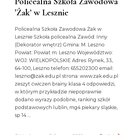
Policealna Szkoła Zawodowa
'Żak’ w Lesznie
Policealna Szkoła Zawodowa Żak w
Lesznie Szkoła policealna Zawód: Inny
(Dekorator wnętrz) Gmina: M. Leszno
Powiat: Powiat m. Leszno Województwo:
WOJ. WIELKOPOLSKIE Adres: Rynek, 33,
64-100, Leszno telefon: 655202300 email:
leszno@zak.edu.pl strona: www.zak.edu.pl
zeszyt ćwiczeń brainy klasa 4 odpowiedzi,
w którym przykładzie niepoprawnie
dodano wyrazy podobne, ranking szkół
podstawowych lublin, mg4 piekary śląskie,
sp 14 …