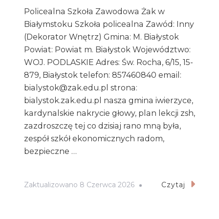
Policealna Szkoła Zawodowa Żak w
Białymstoku Szkoła policealna Zawód: Inny
(Dekorator Wnętrz) Gmina: M. Białystok
Powiat: Powiat m. Białystok Województwo:
WOJ. PODLASKIE Adres: Św. Rocha, 6/15, 15-
879, Białystok telefon: 857460840 email:
bialystok@zak.edu.pl strona:
bialystok.zak.edu.pl nasza gmina iwierzyce,
kardynalskie nakrycie głowy, plan lekcji zsh,
zazdroszczę tej co dzisiaj rano mną była,
zespół szkół ekonomicznych radom,
bezpieczne …
Zaktualizowano
8 Czerwca 2026
Czytaj