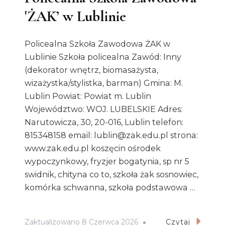
'ŻAK’ w Lublinie
Policealna Szkoła Zawodowa ŻAK w
Lublinie Szkoła policealna Zawód: Inny
(dekorator wnętrz, biomasażysta,
wizażystka/stylistka, barman) Gmina: M.
Lublin Powiat: Powiat m. Lublin
Województwo: WOJ. LUBELSKIE Adres:
Narutowicza, 30, 20-016, Lublin telefon:
815348158 email: lublin@zak.edu.pl strona:
www.zak.edu.pl koszęcin ośrodek
wypoczynkowy, fryzjer bogatynia, sp nr 5
swidnik, chityna co to, szkoła żak sosnowiec,
komórka schwanna, szkoła podstawowa …
Zaktualizowano
8 Czerwca 2026
Czytaj