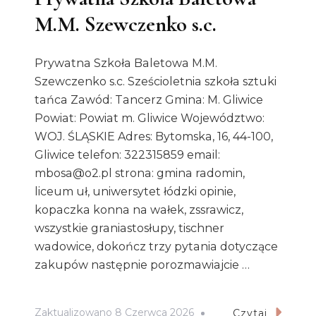
M.M. Szewczenko s.c.
Prywatna Szkoła Baletowa M.M.
Szewczenko s.c. Sześcioletnia szkoła sztuki
tańca Zawód: Tancerz Gmina: M. Gliwice
Powiat: Powiat m. Gliwice Województwo:
WOJ. ŚLĄSKIE Adres: Bytomska, 16, 44-100,
Gliwice telefon: 322315859 email:
mbosa@o2.pl strona: gmina radomin,
liceum uł, uniwersytet łódzki opinie,
kopaczka konna na wałek, zssrawicz,
wszystkie graniastosłupy, tischner
wadowice, dokończ trzy pytania dotyczące
zakupów następnie porozmawiajcie …
Zaktualizowano
8 Czerwca 2026
Czytaj