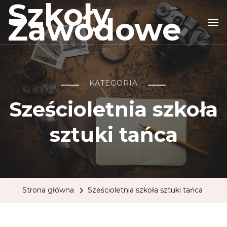
Szkoły
Zawodowe
KATEGORIA
Sześcioletnia szkoła
sztuki tańca
Strona główna
Sześcioletnia szkoła sztuki tańca