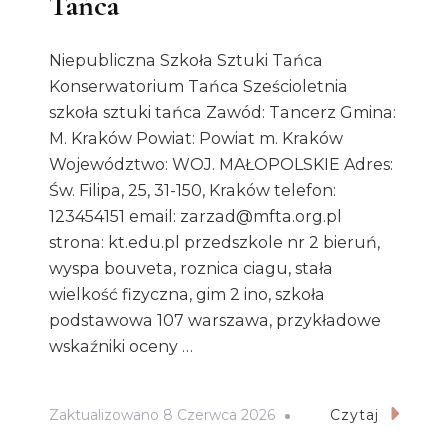
Tańca
Niepubliczna Szkoła Sztuki Tańca
Konserwatorium Tańca Sześcioletnia
szkoła sztuki tańca Zawód: Tancerz Gmina:
M. Kraków Powiat: Powiat m. Kraków
Województwo: WOJ. MAŁOPOLSKIE Adres:
Św. Filipa, 25, 31-150, Kraków telefon:
123454151 email: zarzad@mfta.org.pl
strona: kt.edu.pl przedszkole nr 2 bieruń,
wyspa bouveta, roznica ciagu, stała
wielkość fizyczna, gim 2 ino, szkoła
podstawowa 107 warszawa, przykładowe
wskaźniki oceny …
Zaktualizowano
8 Czerwca 2026
Czytaj