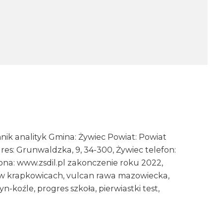
k analityk Gmina: Żywiec Powiat: Powiat
s: Grunwaldzka, 9, 34-300, Żywiec telefon:
rona: www.zsdil.pl zakonczenie roku 2022,
z w krapkowicach, vulcan rawa mazowiecka,
n-koźle, progres szkoła, pierwiastki test,