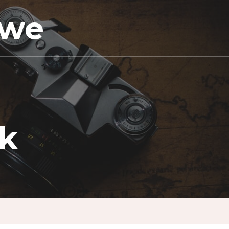
owe
yk