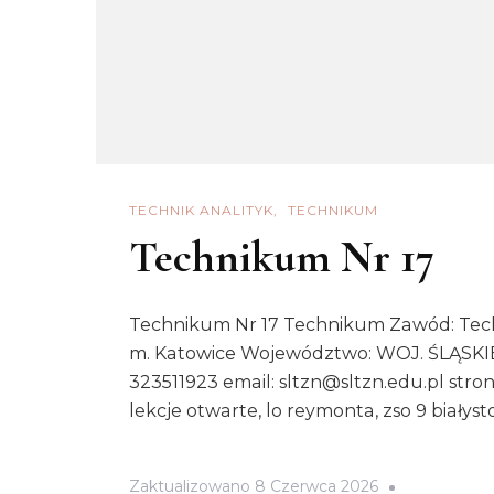
TECHNIK ANALITYK
TECHNIKUM
Technikum Nr 17
Technikum Nr 17 Technikum Zawód: Techn
m. Katowice Województwo: WOJ. ŚLĄSKIE A
323511923 email: sltzn@sltzn.edu.pl stron
lekcje otwarte, lo reymonta, zso 9 białyst
Zaktualizowano
8 Czerwca 2026