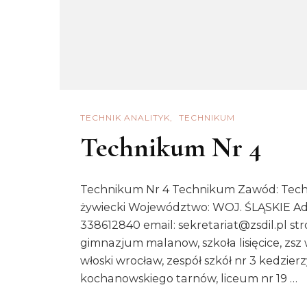
TECHNIK ANALITYK
TECHNIKUM
Technikum Nr 4
Technikum Nr 4 Technikum Zawód: Techni
żywiecki Województwo: WOJ. ŚLĄSKIE Adre
338612840 email: sekretariat@zsdil.pl st
gimnazjum malanow, szkoła lisięcice, zs
włoski wrocław, zespół szkół nr 3 kedzierzy
kochanowskiego tarnów, liceum nr 19 …