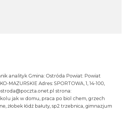
k analityk Gmina: Ostróda Powiat: Powiat
KO-MAZURSKIE Adres: SPORTOWA, 1, 14-100,
stroda@poczta.onet.pl strona:
olu jak w domu, praca po biol chem, grzech
olne, żłobek łódź bałuty, sp2 trzebnica, gimnazjum