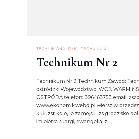
TECHNIK ANALITYK
TECHNIKUM
Technikum Nr 2
Technikum Nr 2 Technikum Zawód: Techni
ostródzki Województwo: WOJ. WARMIŃS
OSTRÓDA telefon: 896463753 email: zszo
www.ekonomik.webd.pl wiersz w przedszk
kkk, zst kolo, lo zamojski, zs grodzisko d
im piotra skargi, ewangeliarz …