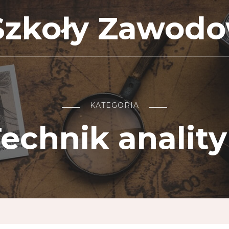
Szkoły Zawod
KATEGORIA
echnik analit