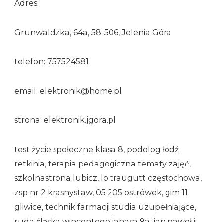
Adres:
Grunwaldzka, 64a, 58-506, Jelenia Góra
telefon: 757524581
email: elektronik@home.pl
strona: elektronik.jgora.pl
test życie społeczne klasa 8, podolog łódź
retkinia, terapia pedagogiczna tematy zajęć,
szkolnastrona lubicz, lo traugutt częstochowa,
zsp nr 2 krasnystaw, 05 205 ostrówek, gim 11
gliwice, technik farmacji studia uzupełniające,
ruda śląska wincentego janasa 9a, jan paweł ii