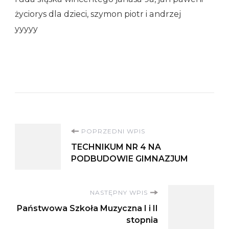
życiorys dla dzieci, szymon piotr i andrzej
yyyyy
Nawigacja
POPRZEDNI WPIS
TECHNIKUM NR 4 NA
wpisu
PODBUDOWIE GIMNAZJUM
NASTĘPNY WPIS
Państwowa Szkoła Muzyczna I i II
stopnia