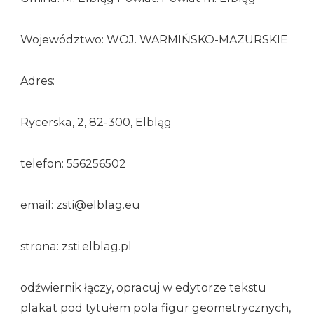
Województwo: WOJ. WARMIŃSKO-MAZURSKIE
Adres:
Rycerska, 2, 82-300, Elbląg
telefon: 556256502
email: zsti@elblag.eu
strona: zsti.elblag.pl
odźwiernik łączy, opracuj w edytorze tekstu
plakat pod tytułem pola figur geometrycznych,