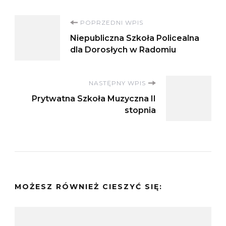
Nawigacja
POPRZEDNI WPIS
Niepubliczna Szkoła Policealna
wpisu
dla Dorosłych w Radomiu
NASTĘPNY WPIS
Prytwatna Szkoła Muzyczna II
stopnia
MOŻESZ RÓWNIEŻ CIESZYĆ SIĘ: