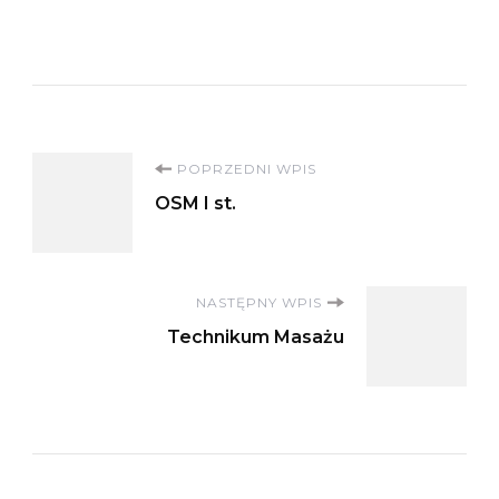
Nawigacja
POPRZEDNI WPIS
OSM I st.
wpisu
NASTĘPNY WPIS
Technikum Masażu