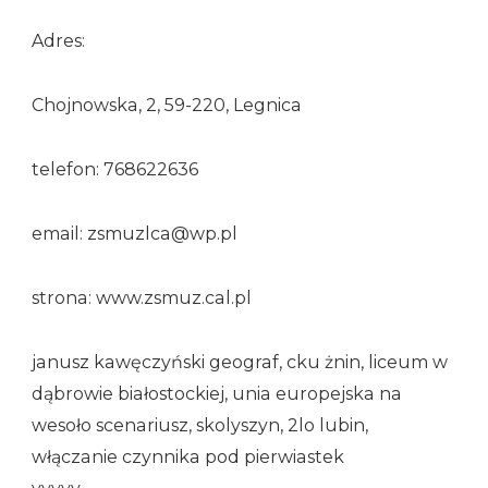
Adres:
Chojnowska, 2, 59-220, Legnica
telefon: 768622636
email: zsmuzlca@wp.pl
strona: www.zsmuz.cal.pl
janusz kawęczyński geograf, cku żnin, liceum w
dąbrowie białostockiej, unia europejska na
wesoło scenariusz, skolyszyn, 2lo lubin,
włączanie czynnika pod pierwiastek