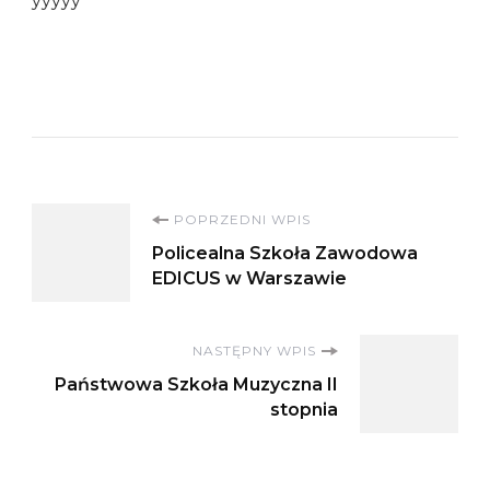
yyyyy
Nawigacja
POPRZEDNI WPIS
Policealna Szkoła Zawodowa
wpisu
EDICUS w Warszawie
NASTĘPNY WPIS
Państwowa Szkoła Muzyczna II
stopnia