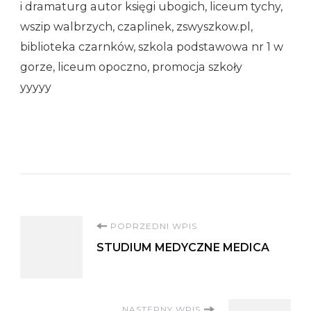
i dramaturg autor księgi ubogich, liceum tychy,
wszip walbrzych, czaplinek, zswyszkow.pl,
biblioteka czarnków, szkola podstawowa nr 1 w
gorze, liceum opoczno, promocja szkoły
yyyyy
Nawigacja
POPRZEDNI WPIS
STUDIUM MEDYCZNE MEDICA
wpisu
NASTĘPNY WPIS