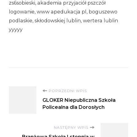
zs6sobieski, akademia przyjaciół pszczół
logowanie, www apedukacja pl, boguszewo
podlaskie, skłodowskiej lublin, wertera lublin
yyyyy
Nawigacja
POPRZEDNI WPIS
GLOKER Niepubliczna Szkoła
wpisu
Policealna dla Dorosłych
NASTĘPNY WPIS
Branżowa Szkoła I stopnia w