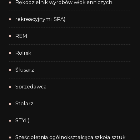
Rękodzielnik wyrobów włókienniczych
rekreacyjnym i SPA)
REM
Rolnik
Ślusarz
Sprzedawca
Stolarz
STYL)
Sześcioletnia ogólnokształcąca szkoła sztuk