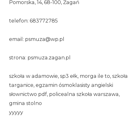
Pomorska, 14, 68-100, Żagań
telefon: 683772785
email: psmuza@wp.pl
strona: psmuza.zagan.pl
szkoła w adamowie, sp3 ełk, morga ile to, szkoła
targanice, egzamin ósmoklasisty angielski
słownictwo pdf, policealna szkoła warszawa,
gmina stolno
yyyyy