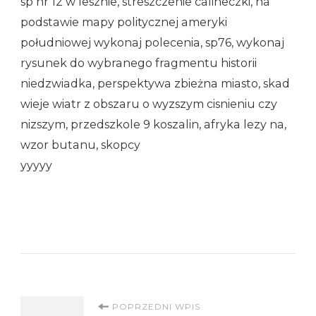
sp nr 12 w lesznie, streszczenie calineczki, na
podstawie mapy politycznej ameryki
południowej wykonaj polecenia, sp76, wykonaj
rysunek do wybranego fragmentu historii
niedzwiadka, perspektywa zbieżna miasto, skad
wieje wiatr z obszaru o wyzszym cisnieniu czy
nizszym, przedszkole 9 koszalin, afryka lezy na,
wzor butanu, skopcy
yyyyy
Nawigacja
POPRZEDNI WPIS