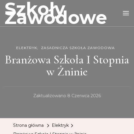
Szkoły
Zawodowe
ELEKTRYK
ZASADNICZA SZKOŁA ZAWODOWA
Branżowa Szkoła I Stopnia
w Żninie
Zaktualizowano
8 Czerwca 2026
Strona główna
Elektryk