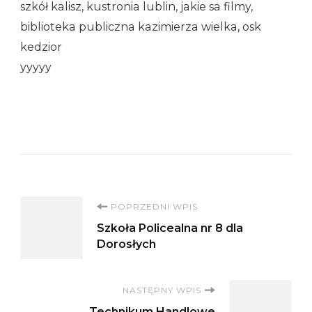
szkół kalisz, kustronia lublin, jakie sa filmy,
biblioteka publiczna kazimierza wielka, osk
kedzior
yyyyy
Nawigacja
POPRZEDNI WPIS
Szkoła Policealna nr 8 dla
wpisu
Dorosłych
NASTĘPNY WPIS
Technikum Handlowe