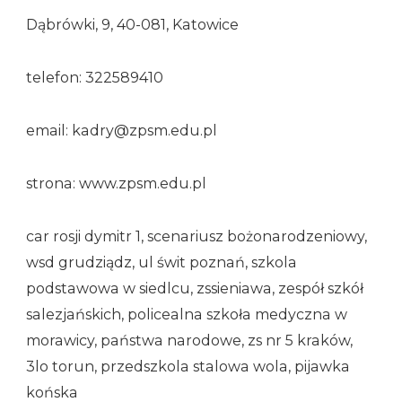
Dąbrówki, 9, 40-081, Katowice
telefon: 322589410
email: kadry@zpsm.edu.pl
strona: www.zpsm.edu.pl
car rosji dymitr 1, scenariusz bożonarodzeniowy,
wsd grudziądz, ul świt poznań, szkola
podstawowa w siedlcu, zssieniawa, zespół szkół
salezjańskich, policealna szkoła medyczna w
morawicy, państwa narodowe, zs nr 5 kraków,
3lo torun, przedszkola stalowa wola, pijawka
końska