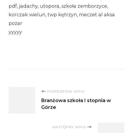
pdf, jadachy, utopora, szkoła zemborzyce,
korczak wieluń, twp kętrzyn, meczet al aksa
pożar
yyyyy
Nawigacja
POPRZEDNI WPIS
Branżowa szkoła I stopnia w
wpisu
Górze
NASTĘPNY WPIS