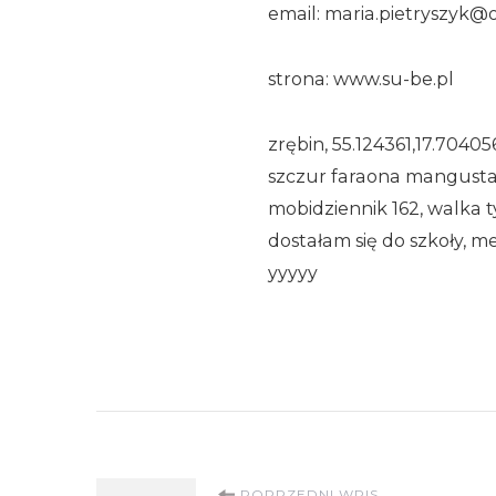
email: maria.pietryszyk@
strona: www.su-be.pl
zrębin, 55.124361,17.7040
szczur faraona mangusta, 
mobidziennik 162, walka t
dostałam się do szkoły, m
yyyyy
POPRZEDNI WPIS