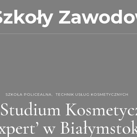
Szkoły Zawod
SZKOŁA POLICEALNA
TECHNIK USŁUG KOSMETYCZNYCH
 Studium Kosmetyc
xpert’ w Białymsto