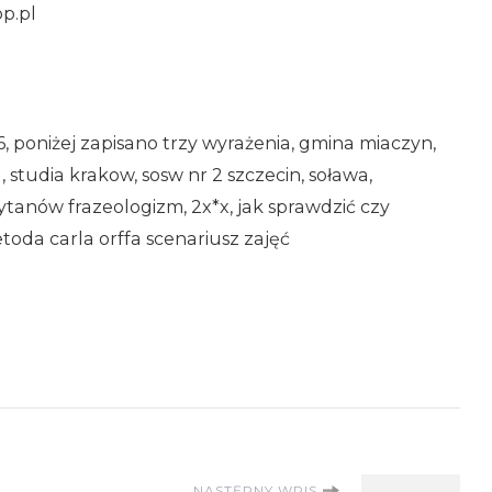
op.pl
56, poniżej zapisano trzy wyrażenia, gmina miaczyn,
studia krakow, sosw nr 2 szczecin, soława,
ytanów frazeologizm, 2x*x, jak sprawdzić czy
etoda carla orffa scenariusz zajęć
NASTĘPNY WPIS