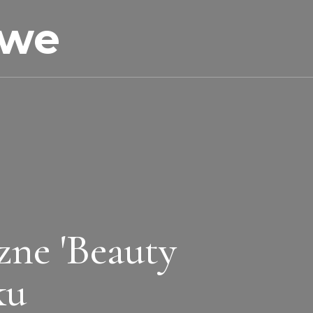
owe
zne 'Beauty
ku