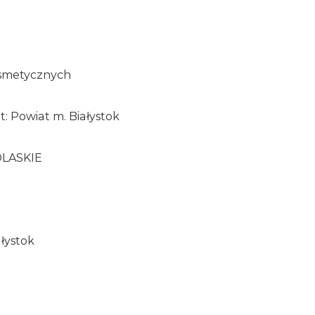
osmetycznych
t: Powiat m. Białystok
DLASKIE
ałystok