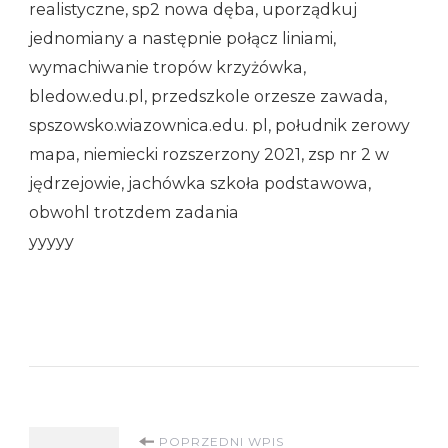
realistyczne, sp2 nowa dęba, uporządkuj
jednomiany a następnie połącz liniami,
wymachiwanie tropów krzyżówka,
bledow.edu.pl, przedszkole orzesze zawada,
spszowsko.wiazownica.edu. pl, południk zerowy
mapa, niemiecki rozszerzony 2021, zsp nr 2 w
jędrzejowie, jachówka szkoła podstawowa,
obwohl trotzdem zadania
yyyyy
POPRZEDNI WPIS