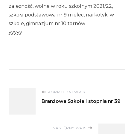
zależność, wolne w roku szkolnym 2021/22,
szkoła podstawowa nr 9 mielec, narkotyki w
szkole, gimnazjum nr 10 tarnów
yyyyy
Nawigacja
POPRZEDNI WPIS
Branżowa Szkoła I stopnia nr 39
wpisu
NASTĘPNY WPIS