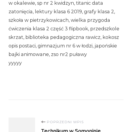
w okalewie, sp nr 2 kwidzyn, titanic data
zatonięcia, lektury klasa 6 2019, grafy klasa 2,
szkoła w pietrzykowicach, wielka przygoda
ćwiczenia klasa 2 część 3 flipbook, przedszkole
skrzat, biblioteka pedagogiczna rawicz, kokosz
opis postaci, gimnazjum nr 6 w łodzi, japońskie
bajki animowane, zso nr2 puławy
yyyyy
Nawigacja
POPRZEDNI WPIS
Technikum w Somoninie