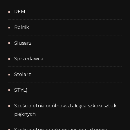
REM
Rolnik
Ślusarz
Sprzedawca
Stolarz
STYL)
Sześcioletnia ogólnokształcąca szkoła sztuk
pięknych
Sześcioletnia szkoła muzyczna I stopnia