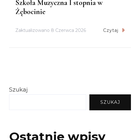
Szkoła Muzyczna I stopnia w
Żębocinie
Zaktualizowano
8 Czerwca 2026
Czytaj
Szukaj
SZUKAJ
Ostatnie wpisy