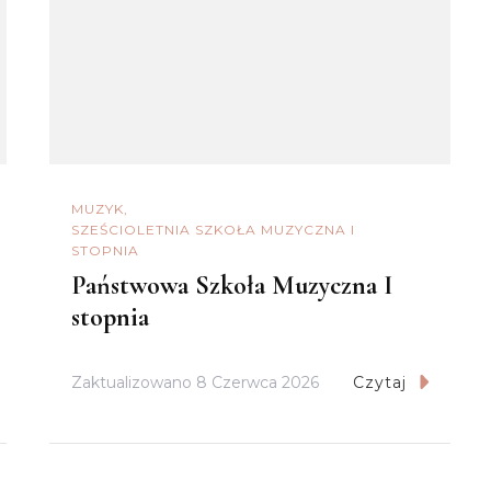
MUZYK
SZEŚCIOLETNIA SZKOŁA MUZYCZNA I
STOPNIA
Państwowa Szkoła Muzyczna I
stopnia
Zaktualizowano
8 Czerwca 2026
Czytaj