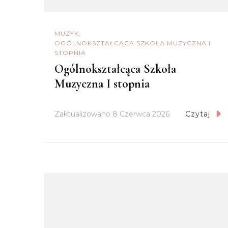
MUZYK
OGÓLNOKSZTAŁCĄCA SZKOŁA MUZYCZNA I
STOPNIA
Ogólnokształcąca Szkoła
Muzyczna I stopnia
Zaktualizowano
8 Czerwca 2026
Czytaj