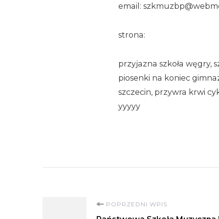
email: szkmuzbp@webme
strona:
przyjazna szkoła węgry, s
piosenki na koniec gimna
szczecin, przywra krwi c
yyyyy
Nawigacja
POPRZEDNI WPIS