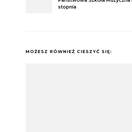
Państwowa Szkoła Muzyczna 
wpisu
stopnia
MOŻESZ RÓWNIEŻ CIESZYĆ SIĘ: