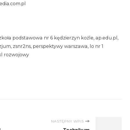
dia.com.pl
zkoła podstawowa nr 6 kędzierzyn koźle, ap.edu.pl,
zjum, zsnr2ns, perspektywy warszawa, lo nr 1
ykl rozwojowy
NASTĘPNY WPIS