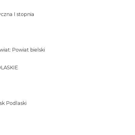
czna I stopnia
iat: Powiat bielski
DLASKIE
lsk Podlaski