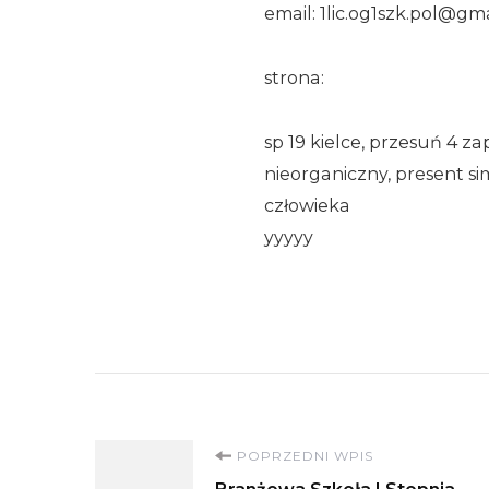
email: 1lic.og1szk.pol@gm
strona:
sp 19 kielce, przesuń 4 z
nieorganiczny, present s
człowieka
yyyyy
Nawigacja
POPRZEDNI WPIS