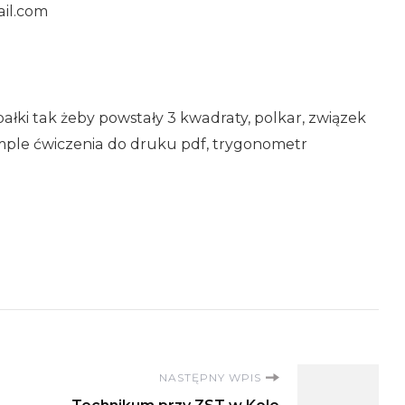
ail.com
apałki tak żeby powstały 3 kwadraty, polkar, związek
imple ćwiczenia do druku pdf, trygonometr
NASTĘPNY WPIS