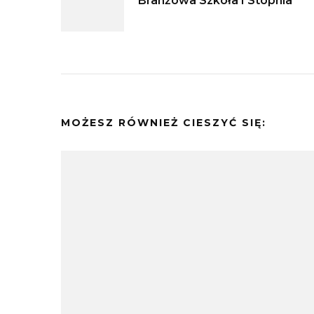
Branżowa Szkoła I Stopnia
wpisu
MOŻESZ RÓWNIEŻ CIESZYĆ SIĘ: