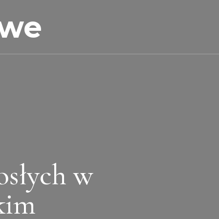
owe
rosłych w
kim