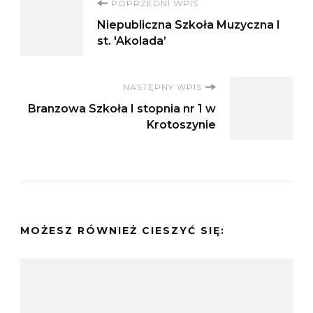
Nawigacja
POPRZEDNI WPIS
Niepubliczna Szkoła Muzyczna I
wpisu
st. 'Akolada’
NASTĘPNY WPIS
Branzowa Szkoła I stopnia nr 1 w
Krotoszynie
MOŻESZ RÓWNIEŻ CIESZYĆ SIĘ: