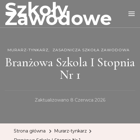
Szkoły
Zawodowe
MURARZ-TYNKARZ
ZASADNICZA SZKOŁA ZAWODOWA
Branżowa Szkola I Stopnia
Nr 1
Zaktualizowano
8 Czerwca 2026
Strona główna
Murarz-tynkarz