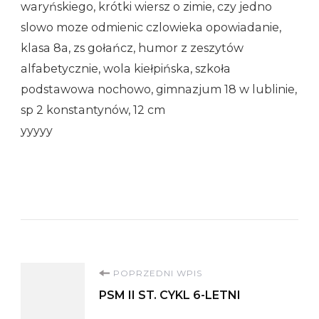
waryńskiego, krótki wiersz o zimie, czy jedno
slowo moze odmienic czlowieka opowiadanie,
klasa 8a, zs gołańcz, humor z zeszytów
alfabetycznie, wola kiełpińska, szkoła
podstawowa nochowo, gimnazjum 18 w lublinie,
sp 2 konstantynów, 12 cm
yyyyy
Nawigacja
POPRZEDNI WPIS
PSM II ST. CYKL 6-LETNI
wpisu