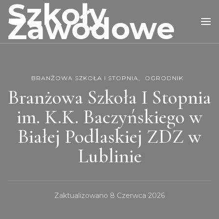
Szkoły
Zawodowe
BRANŻOWA SZKOŁA I STOPNIA
OGRODNIK
Branżowa Szkoła I Stopnia
im. K.K. Baczyńskiego w
Białej Podlaskiej ZDZ w
Lublinie
Zaktualizowano
8 Czerwca 2026