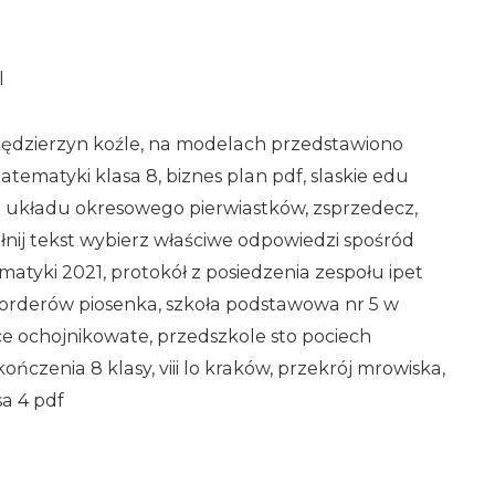
l
kędzierzyn koźle, na modelach przedstawiono
tematyki klasa 8, biznes plan pdf, slaskie edu
 układu okresowego pierwiastków, zsprzedecz,
łnij tekst wybierz właściwe odpowiedzi spośród
atyki 2021, protokół z posiedzenia zespołu ipet
t orderów piosenka, szkoła podstawowa nr 5 w
ce ochojnikowate, przedszkole sto pociech
ńczenia 8 klasy, viii lo kraków, przekrój mrowiska,
sa 4 pdf