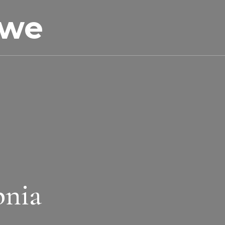
owe
pnia