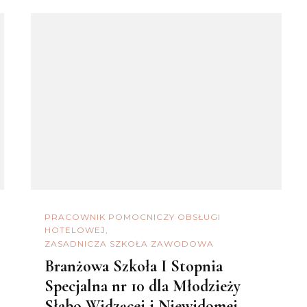
PRACOWNIK POMOCNICZY OBSŁUGI
HOTELOWEJ
ZASADNICZA SZKOŁA ZAWODOWA
Branżowa Szkoła I Stopnia
Specjalna nr 10 dla Młodzieży
Słabo Widzącej i Niewidomej