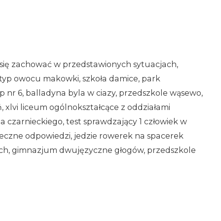
y się zachować w przedstawionych sytuacjach,
typ owocu makowki, szkoła damice, park
p nr 6, balladyna byla w ciazy, przedszkole wąsewo,
uń, xlvi liceum ogólnokształcące z oddziałami
 czarnieckiego, test sprawdzający 1 człowiek w
ołeczne odpowiedzi, jedzie rowerek na spacerek
tych, gimnazjum dwujęzyczne głogów, przedszkole