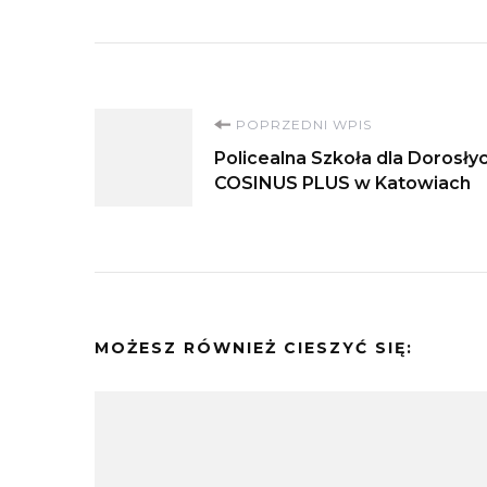
Nawigacja
POPRZEDNI WPIS
Policealna Szkoła dla Dorosły
wpisu
COSINUS PLUS w Katowiach
MOŻESZ RÓWNIEŻ CIESZYĆ SIĘ: