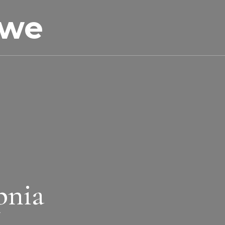
owe
pnia