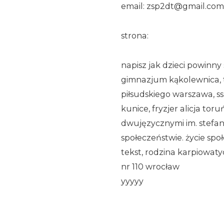
email: zsp2dt@gmail.com
strona:
napisz jak dzieci powinn
gimnazjum kąkolewnica, 
piłsudskiego warszawa, ss
kunice, fryzjer alicja tor
dwujęzycznymi im. stefana
społeczeństwie. życie sp
tekst, rodzina karpiowa
nr 110 wrocław
yyyyy