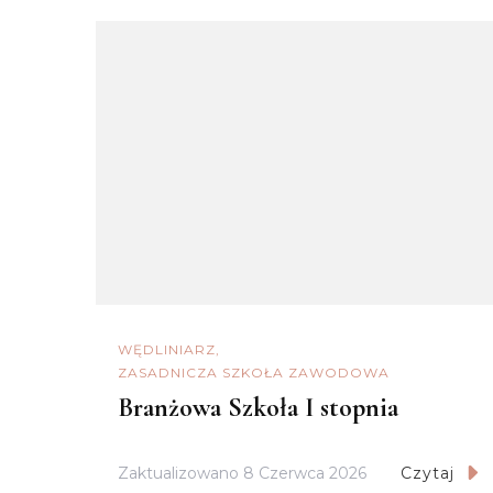
WĘDLINIARZ
ZASADNICZA SZKOŁA ZAWODOWA
Branżowa Szkoła I stopnia
Zaktualizowano
8 Czerwca 2026
Czytaj