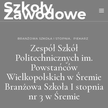
Szkoły
Zawodowe
BRANŻOWA SZKOŁA I STOPNIA
PIEKARZ
Zespół Szkół
Politechnicznych im.
Powstańców
Wielkopolskich w Śremie
Branżowa Szkoła I stopnia
nr 3 w Śremie