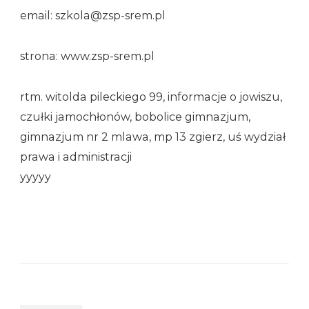
email: szkola@zsp-srem.pl
strona: www.zsp-srem.pl
rtm. witolda pileckiego 99, informacje o jowiszu,
czułki jamochłonów, bobolice gimnazjum,
gimnazjum nr 2 mlawa, mp 13 zgierz, uś wydział
prawa i administracji
yyyyy