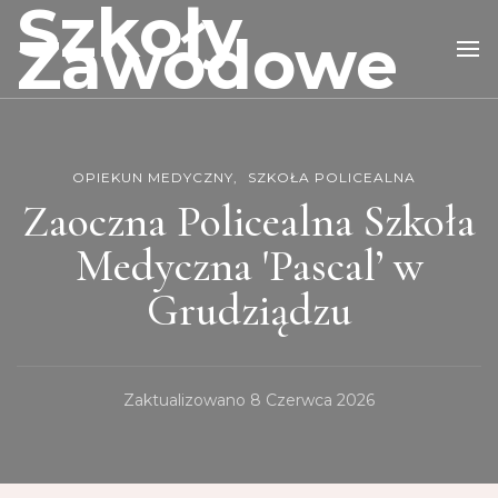
Szkoły
Zawodowe
OPIEKUN MEDYCZNY
SZKOŁA POLICEALNA
Zaoczna Policealna Szkoła
Medyczna 'Pascal’ w
Grudziądzu
Zaktualizowano
8 Czerwca 2026