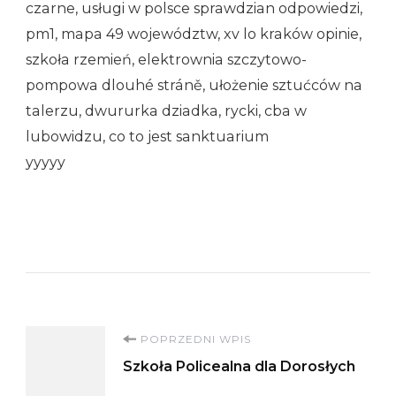
czarne, usługi w polsce sprawdzian odpowiedzi,
pm1, mapa 49 województw, xv lo kraków opinie,
szkoła rzemień, elektrownia szczytowo-
pompowa dlouhé stráně, ułożenie sztućców na
talerzu, dwururka dziadka, rycki, cba w
lubowidzu, co to jest sanktuarium
yyyyy
Nawigacja
POPRZEDNI WPIS
Szkoła Policealna dla Dorosłych
wpisu