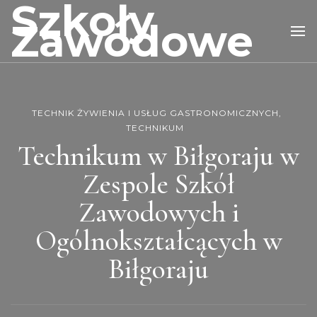
Szkoły
Zawodowe
TECHNIK ŻYWIENIA I USŁUG GASTRONOMICZNYCH
TECHNIKUM
Technikum w Biłgoraju w
Zespole Szkół
Zawodowych i
Ogólnokształcących w
Biłgoraju