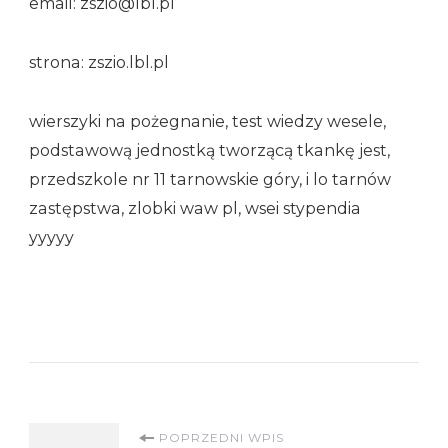
email: zszio@lbl.pl
strona: zszio.lbl.pl
wierszyki na pożegnanie, test wiedzy wesele,
podstawową jednostką tworzącą tkankę jest,
przedszkole nr 11 tarnowskie góry, i lo tarnów
zastępstwa, zlobki waw pl, wsei stypendia
yyyyy
Nawigacja
POPRZEDNI WPIS