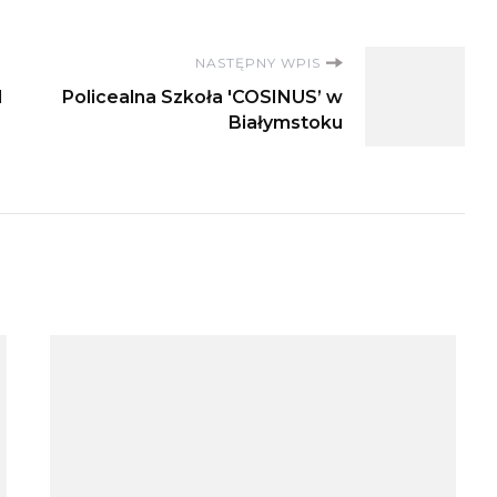
NASTĘPNY WPIS
I
Policealna Szkoła 'COSINUS’ w
Białymstoku