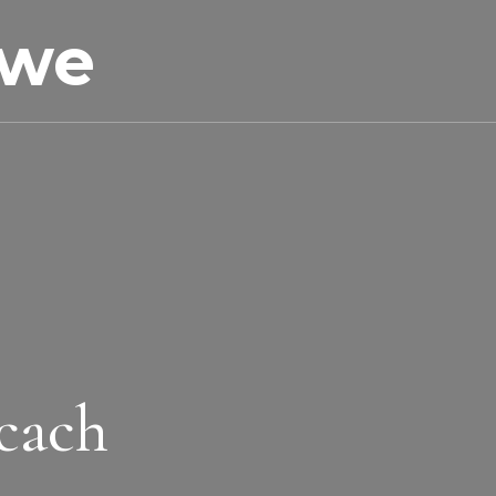
owe
cach