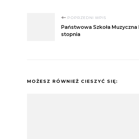
Nawigacja
POPRZEDNI WPIS
Państwowa Szkoła Muzyczna 
wpisu
stopnia
MOŻESZ RÓWNIEŻ CIESZYĆ SIĘ: