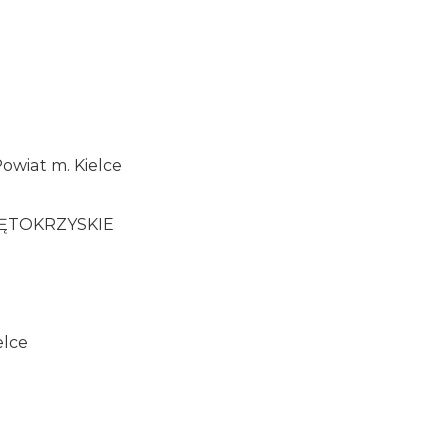
Powiat m. Kielce
IĘTOKRZYSKIE
elce