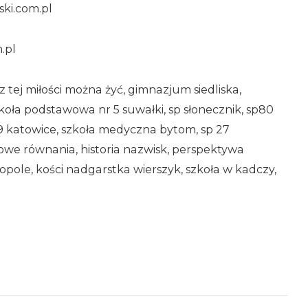
ski.com.pl
.pl
z tej miłości można żyć, gimnazjum siedliska,
koła podstawowa nr 5 suwałki, sp słonecznik, sp80
9 katowice, szkoła medyczna bytom, sp 27
owe równania, historia nazwisk, perspektywa
opole, kości nadgarstka wierszyk, szkoła w kadczy,