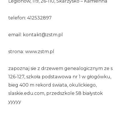
Legionów, 119, 26-110, Skarżysko – Kamienna
telefon: 412532897
email: kontakt@zstm.pl
strona: www.zstm.pl
zapoznaj sie z drzewem genealogicznym ze s
126-127, szkoła podstawowa nr 1 w głogówku,
bieg 400 m rekord świata, okulickiego,
slaskie.edu.com, przedszkole 58 białystok
yyyyy