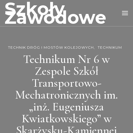
Szkoły
Zawodowe
TECHNIK DRÓG I MOSTÓW KOLEJOWYCH
TECHNIKUM
Technikum Nr 6 w
Zespole Szkół
Transportowo-
Mechatronicznych im.
„inż. Eugeniusza
Kwiatkowskiego” w
Skarżysku-Kamiennej