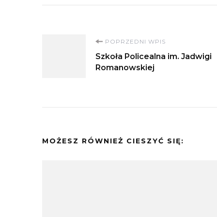
Nawigacja
POPRZEDNI WPIS
Szkoła Policealna im. Jadwigi
wpisu
Romanowskiej
MOŻESZ RÓWNIEŻ CIESZYĆ SIĘ: