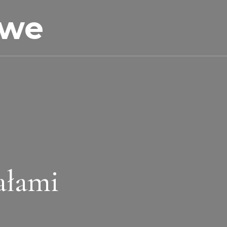
owe
ałami