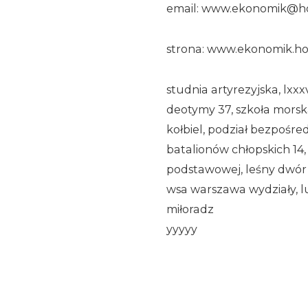
email: www.ekonomik@h
strona: www.ekonomik.h
studnia artyrezyjska, lxx
deotymy 37, szkoła morsk
kołbiel, podział bezpośre
batalionów chłopskich 14
podstawowej, leśny dwór 
wsa warszawa wydziały, l
miłoradz
yyyyy