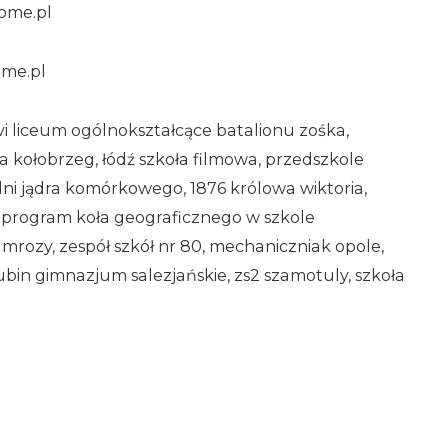
ome.pl
ome.pl
xvi liceum ogólnokształcące batalionu zośka,
a kołobrzeg, łódź szkoła filmowa, przedszkole
dni jądra komórkowego, 1876 królowa wiktoria,
, program koła geograficznego w szkole
mrozy, zespół szkół nr 80, mechaniczniak opole,
ubin gimnazjum salezjańskie, zs2 szamotuly, szkoła