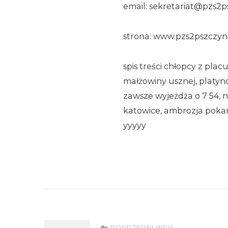
email: sekretariat@pzs2p
strona: www.pzs2pszczyn
spis treści chłopcy z pla
małżowiny usznej, platy
zawsze wyjeżdża o 7 54, n
katowice, ambrozja pok
yyyyy
POPRZEDNI WPIS