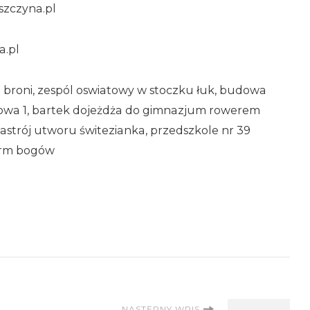
szczyna.pl
a.pl
cu broni, zespól oswiatowy w stoczku łuk, budowa
nowa 1, bartek dojeżdża do gimnazjum rowerem
astrój utworu świtezianka, przedszkole nr 39
arm bogów
NASTĘPNY WPIS