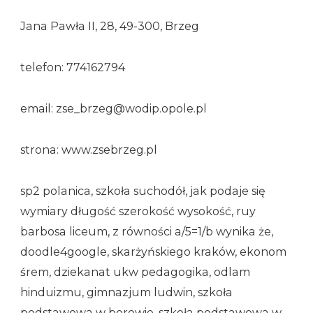
Jana Pawła II, 28, 49-300, Brzeg
telefon: 774162794
email: zse_brzeg@wodip.opole.pl
strona: www.zsebrzeg.pl
sp2 polanica, szkoła suchodół, jak podaje się
wymiary długość szerokość wysokość, ruy
barbosa liceum, z równości a/5=1/b wynika że,
doodle4google, skarżyńskiego kraków, ekonom
śrem, dziekanat ukw pedagogika, odlam
hinduizmu, gimnazjum ludwin, szkoła
podstawowa w borowie, szkoła podstawowa w