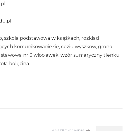
.pl
du.pl
o, szkoła podstawowa w książkach, rozkład
ających komunikowanie się, ceziu wyszkow, grono
dstawowa nr 3 włocławek, wzór sumaryczny tlenku
koła bolęcina
NASTĘPNY WPIS