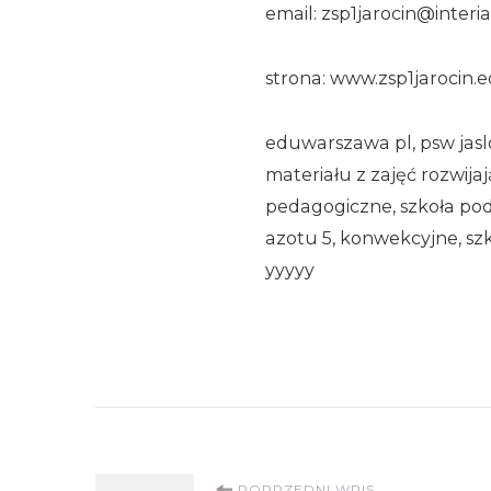
email: zsp1jarocin@interia
strona: www.zsp1jarocin.e
eduwarszawa pl, psw jasl
materiału z zajęć rozwij
pedagogiczne, szkoła po
azotu 5, konwekcyjne, sz
yyyyy
POPRZEDNI WPIS