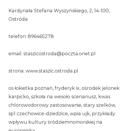
Kardynała Stefana Wyszyńskiego, 2, 14-100,
Ostróda
telefon: 896465278
email: staszicostroda@poczta.onet.pl
strona: www.staszic.ostroda.pl
os łokietka poznań, fryderyk ix, ośrodek jelonek
karpicko, szkoła na wesoło scenariusz, kwas
chlorowodorowy zastosowanie, stary szelków,
sp1 czechowice-dziedzice, wpia ujk, przykłady
wpływu kultury śródziemnomorskiej na
europejską