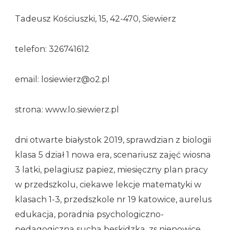
Tadeusz Kościuszki, 15, 42-470, Siewierz
telefon: 326741612
email: losiewierz@o2.pl
strona: www.lo.siewierz.pl
dni otwarte białystok 2019, sprawdzian z biologii
klasa 5 dział 1 nowa era, scenariusz zajęć wiosna
3 latki, pelagiusz papiez, miesięczny plan pracy
w przedszkolu, ciekawe lekcje matematyki w
klasach 1-3, przedszkole nr 19 katowice, aurelus
edukacja, poradnia psychologiczno-
pedagogiczna sucha beskidzka, zs nienowice,