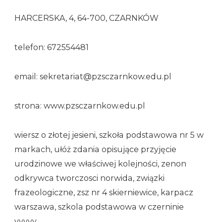
HARCERSKA, 4, 64-700, CZARNKÓW
telefon: 672554481
email: sekretariat@pzsczarnkow.edu.pl
strona: www.pzsczarnkow.edu.pl
wiersz o złotej jesieni, szkoła podstawowa nr 5 w
markach, ułóż zdania opisujące przyjęcie
urodzinowe we właściwej kolejności, zenon
odkrywca tworczosci norwida, związki
frazeologiczne, zsz nr 4 skierniewice, karpacz
warszawa, szkola podstawowa w czerninie
yyyyy