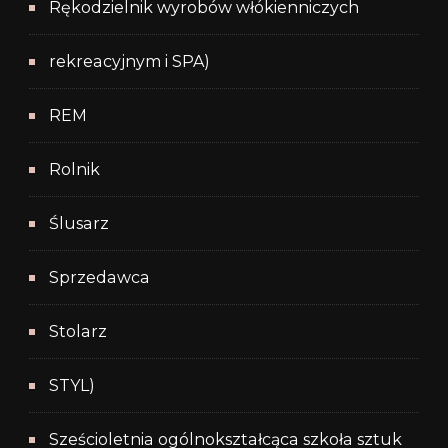
Rękodzielnik wyrobów włókienniczych
rekreacyjnym i SPA)
REM
Rolnik
Ślusarz
Sprzedawca
Stolarz
STYL)
Sześcioletnia ogólnokształcąca szkoła sztuk