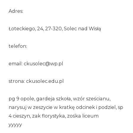
Adres:
Łoteckiego, 24, 27-320, Solec nad Wisłą
telefon:
email: ckusolec@wp.pl
strona: ckusolec.edu.pl
pg 9 opole, gardeja szkoła, wzór sześcianu,
narysuj w zeszycie w kratkę odcinek i podziel, sp
4 cieszyn, zak florystyka, zośka liceum
yyyyy