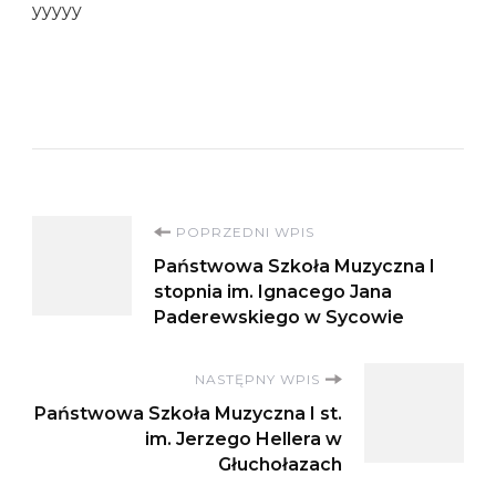
yyyyy
Nawigacja
POPRZEDNI WPIS
Państwowa Szkoła Muzyczna I
wpisu
stopnia im. Ignacego Jana
Paderewskiego w Sycowie
NASTĘPNY WPIS
Państwowa Szkoła Muzyczna I st.
im. Jerzego Hellera w
Głuchołazach