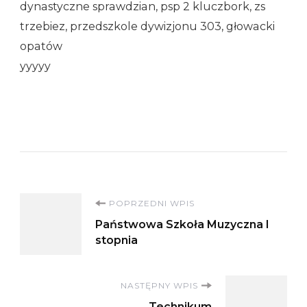
dynastyczne sprawdzian, psp 2 kluczbork, zs
trzebiez, przedszkole dywizjonu 303, głowacki
opatów
yyyyy
Nawigacja
POPRZEDNI WPIS
Państwowa Szkoła Muzyczna I
wpisu
stopnia
NASTĘPNY WPIS
Technikum