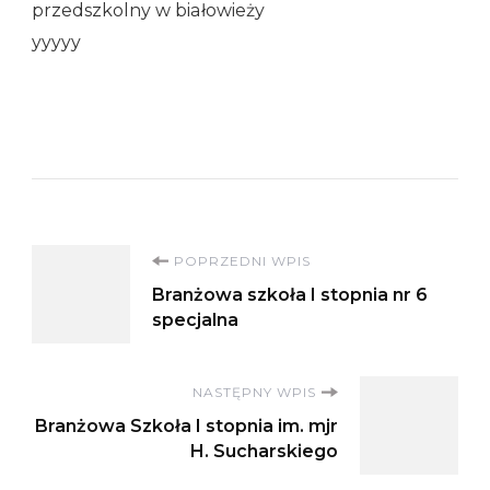
przedszkolny w białowieży
yyyyy
Nawigacja
POPRZEDNI WPIS
Branżowa szkoła I stopnia nr 6
wpisu
specjalna
NASTĘPNY WPIS
Branżowa Szkoła I stopnia im. mjr
H. Sucharskiego