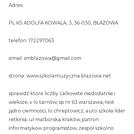
Adres:
PL KS ADOLFA KOWALA, 3, 36-030, BŁAŻOWA
telefon: 172297063
email: smblazowa@gmail.com
strona: www.szkolamuzyczna.blazowa.net
sprawdz ktore liczby calkowite niedodatnie i
wieksze, v lo tarnów, sp nr 63 warszawa, test
jądro ciemności, lo chreptowicz, auto szkoła lider
retkinia, ul malborska kraków, patron
informatykow programistow, zespół szkolno