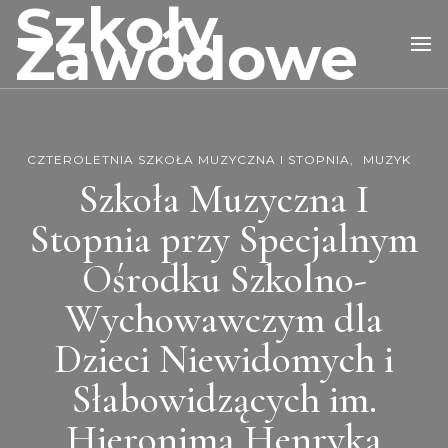
Szkoły
Zawodowe
CZTEROLETNIA SZKOŁA MUZYCZNA I STOPNIA
MUZYK
Szkoła Muzyczna I
Stopnia przy Specjalnym
Ośrodku Szkolno-
Wychowawczym dla
Dzieci Niewidomych i
Słabowidzących im.
Hieronima Henryka