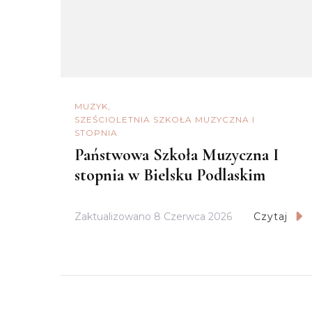
MUZYK
SZEŚCIOLETNIA SZKOŁA MUZYCZNA I
STOPNIA
Państwowa Szkoła Muzyczna I
stopnia w Bielsku Podlaskim
Zaktualizowano
8 Czerwca 2026
Czytaj