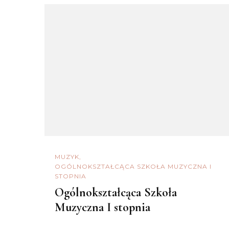
MUZYK
OGÓLNOKSZTAŁCĄCA SZKOŁA MUZYCZNA I
STOPNIA
Ogólnokształcąca Szkoła
Muzyczna I stopnia