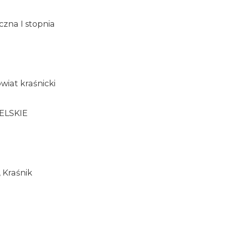
czna I stopnia
wiat kraśnicki
ELSKIE
0, Kraśnik