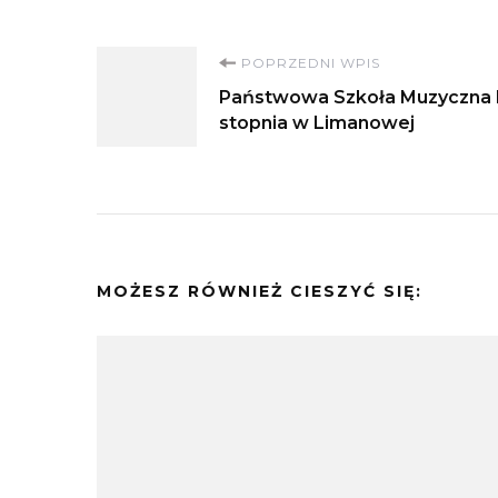
Nawigacja
POPRZEDNI WPIS
Państwowa Szkoła Muzyczna 
wpisu
stopnia w Limanowej
MOŻESZ RÓWNIEŻ CIESZYĆ SIĘ: