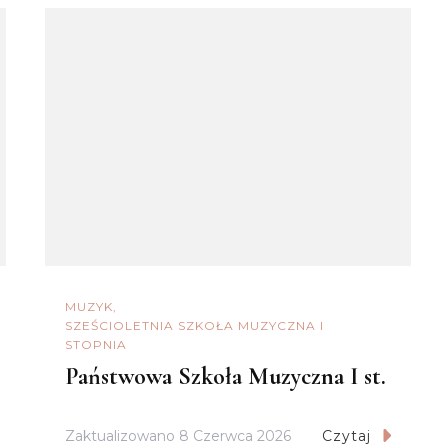
MUZYK
SZEŚCIOLETNIA SZKOŁA MUZYCZNA I
STOPNIA
Państwowa Szkoła Muzyczna I st.
Zaktualizowano
8 Czerwca 2026
Czytaj