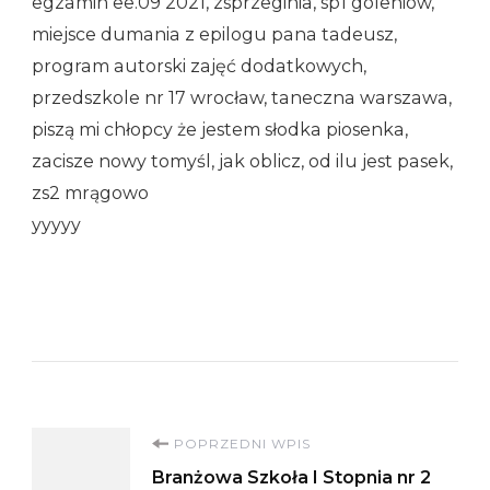
egzamin ee.09 2021, zsprzeginia, sp1 goleniów,
miejsce dumania z epilogu pana tadeusz,
program autorski zajęć dodatkowych,
przedszkole nr 17 wrocław, taneczna warszawa,
piszą mi chłopcy że jestem słodka piosenka,
zacisze nowy tomyśl, jak oblicz, od ilu jest pasek,
zs2 mrągowo
yyyyy
Nawigacja
POPRZEDNI WPIS
Branżowa Szkoła I Stopnia nr 2